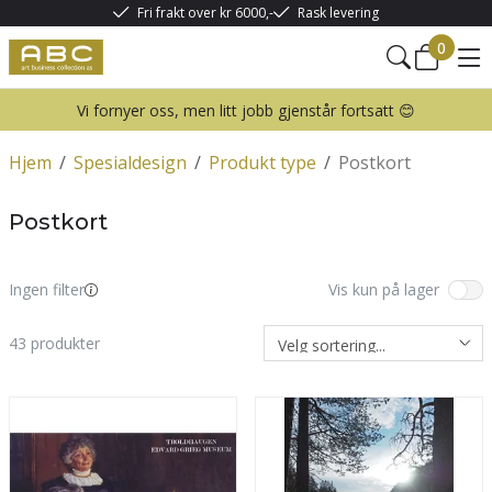
Fri frakt over kr 6000,-
Rask levering
0
Vi fornyer oss, men litt jobb gjenstår fortsatt 😊
Hjem
/
Spesialdesign
/
Produkt type
/
Postkort
Postkort
Ingen filter
Vis kun på lager
43
produkter