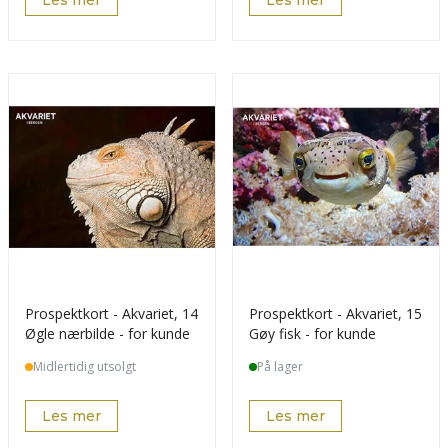
Les mer
Les mer
Prospektkort - Akvariet, 14
Prospektkort - Akvariet, 15
Øgle nærbilde - for kunde
Gøy fisk - for kunde
Midlertidig utsolgt
På lager
Les mer
Les mer