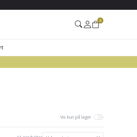
0
rt
Vis kun på lager