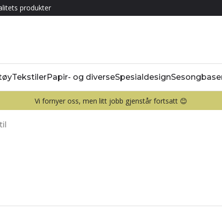
litets produkter
tøy
Tekstiler
Papir- og diverse
Spesialdesign
Sesongbase
Vi fornyer oss, men litt jobb gjenstår fortsatt 😊
il