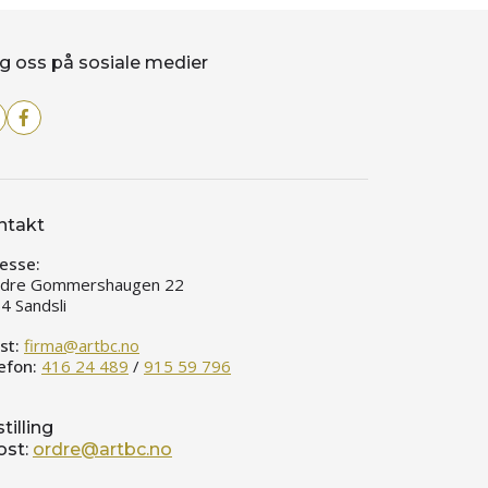
g oss på sosiale medier
ntakt
esse:
dre Gommershaugen 22
4 Sandsli
st:
firma@artbc.no
efon:
416 24 489
/
915 59 796
tilling
ost:
ordre@artbc.no