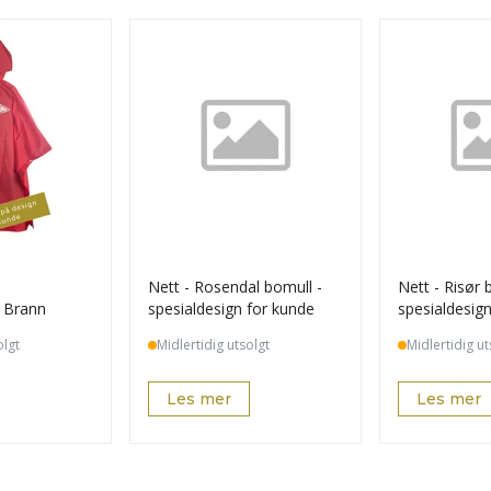
Nett - Rosendal bomull -
Nett - Risør 
 Brann
spesialdesign for kunde
spesialdesig
olgt
Midlertidig utsolgt
Midlertidig ut
Les mer
Les mer