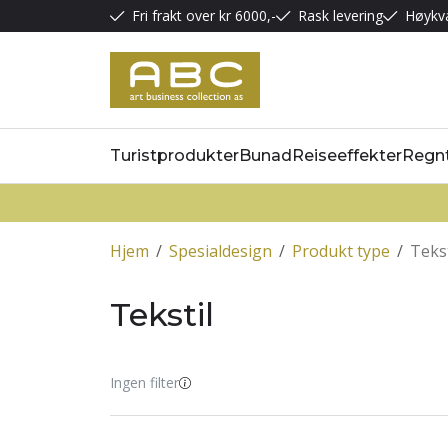
Fri frakt over kr 6000,-
Rask levering
Høykva
Turistprodukter
Bunad
Reiseeffekter
Regn
Hjem
/
Spesialdesign
/
Produkt type
/
Tekst
Tekstil
Ingen filter