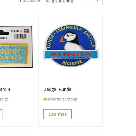
11
produkter
ard 4
Badge- Runde
solgt
Midlertidig utsolgt
Les mer