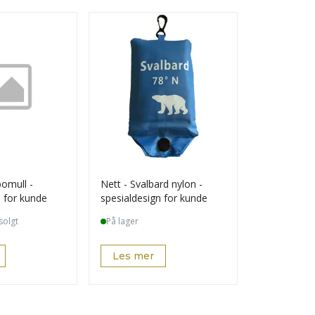
bomull -
Nett - Svalbard nylon -
n for kunde
spesialdesign for kunde
solgt
På lager
Les mer