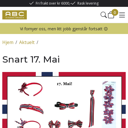
Fri frakt over kr 6000,-
Rask levering
0
Vi fornyer oss, men litt jobb gjenstår fortsatt 😊
Hjem
/
Aktuelt
/
Snart 17. Mai