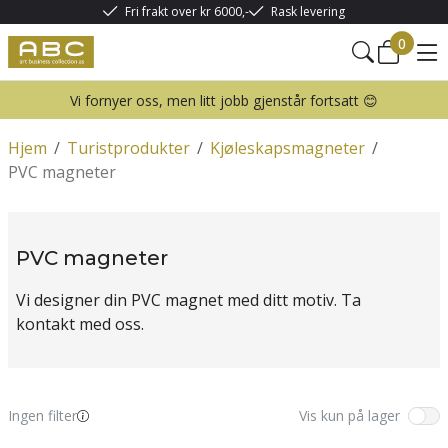
Fri frakt over kr 6000,-
Rask levering
0
Vi fornyer oss, men litt jobb gjenstår fortsatt 😊
Hjem
/
Turistprodukter
/
Kjøleskapsmagneter
/
PVC magneter
PVC magneter
Vi designer din PVC magnet med ditt motiv. Ta
kontakt med oss.
Ingen filter
Vis kun på lager