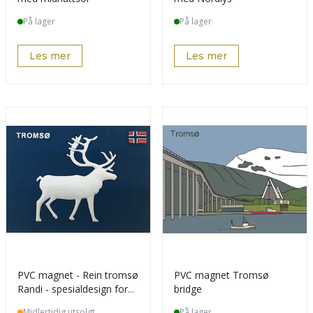
På lager
På lager
Les mer
Les mer
PVC magnet - Rein tromsø
PVC magnet Tromsø
Randi - spesialdesign for
bridge
kunde
Midlertidig utsolgt
På lager