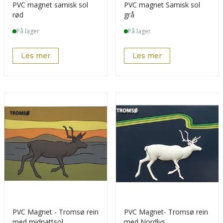
PVC magnet samisk sol
PVC magnet Samisk sol
rød
grå
På lager
På lager
Les mer
Les mer
PVC Magnet - Tromsø rein
PVC Magnet- Tromsø rein
med midnattsol
med Nordlys