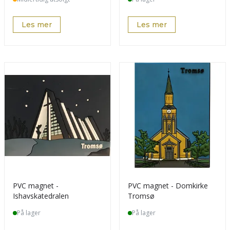
Les mer
Les mer
PVC magnet -
PVC magnet - Domkirke
Ishavskatedralen
Tromsø
På lager
På lager