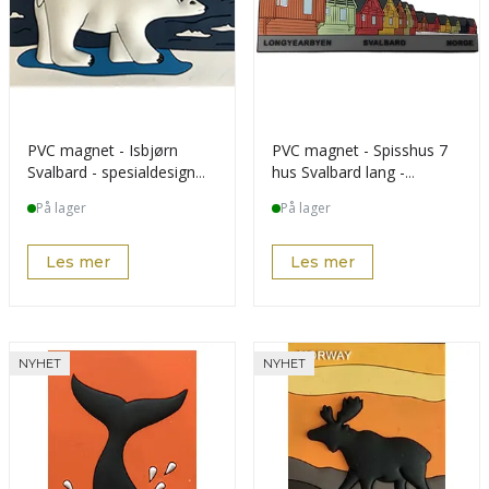
PVC magnet - Isbjørn
PVC magnet - Spisshus 7
Svalbard - spesialdesign
hus Svalbard lang -
kunde
spesialdes kunde
På lager
På lager
Les mer
Les mer
NYHET
NYHET