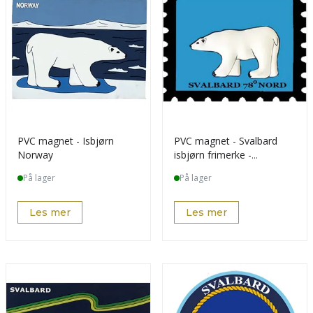
PVC magnet - Isbjørn
PVC magnet - Svalbard
Norway
isbjørn frimerke -
spesialdesign kunde
På lager
På lager
Les mer
Les mer