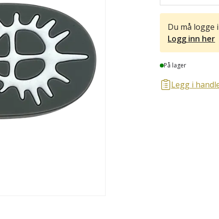
Du må logge i
Logg inn her
Lager
På lager
Legg i handle