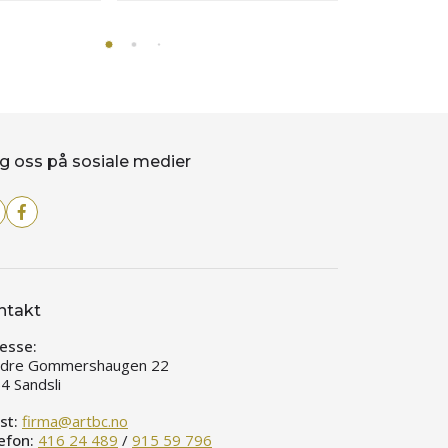
g oss på sosiale medier
ntakt
esse:
dre Gommershaugen 22
4 Sandsli
st:
firma@artbc.no
efon:
416 24 489
/
915 59 796