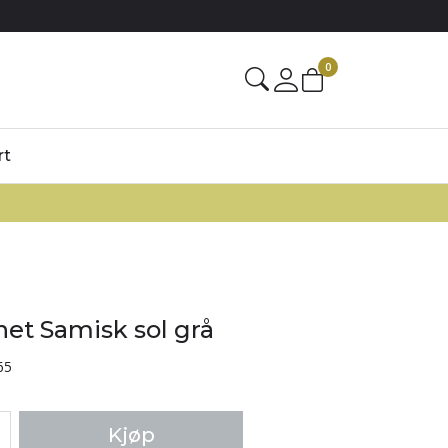
0
rt
t Samisk sol grå
65
Kjøp