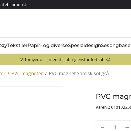
litets produkter
tøy
Tekstiler
Papir- og diverse
Spesialdesign
Sesongbase
Vi fornyer oss, men litt jobb gjenstår fortsatt 😊
ter
/
PVC magneter
/
PVC magnet Samisk sol grå
PVC magne
Varenr.:
01010225
1