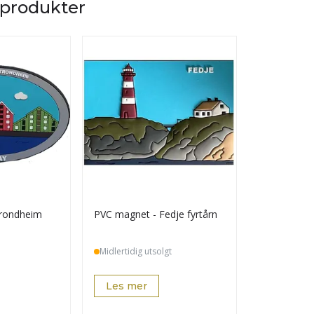
 produkter
Trondheim
PVC magnet - Fedje fyrtårn
Blyant - Sa
Midlertidig utsolgt
På lager
Les mer
Les mer