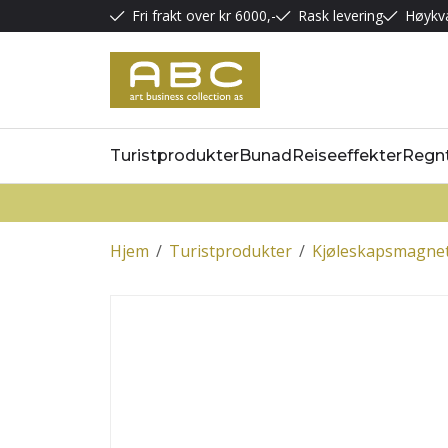
Fri frakt over kr 6000,-
Rask levering
Høykva
Turistprodukter
Bunad
Reiseeffekter
Regn
Hjem
/
Turistprodukter
/
Kjøleskapsmagne