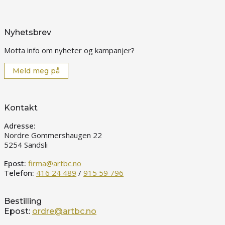
Nyhetsbrev
Motta info om nyheter og kampanjer?
Meld meg på
Kontakt
Adresse:
Nordre Gommershaugen 22
5254 Sandsli
Epost:
firma@artbc.no
Telefon:
416 24 489
/
915 59 796
Bestilling
Epost:
ordre@artbc.no