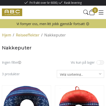
Fri frakt over kr 6000,-
Rask levering
0
Vi fornyer oss, men litt jobb gjenstår fortsatt 😊
Hjem
/
Reiseeffekter
/
Nakkeputer
Nakkeputer
Ingen filter
Vis kun på lager
3
produkter