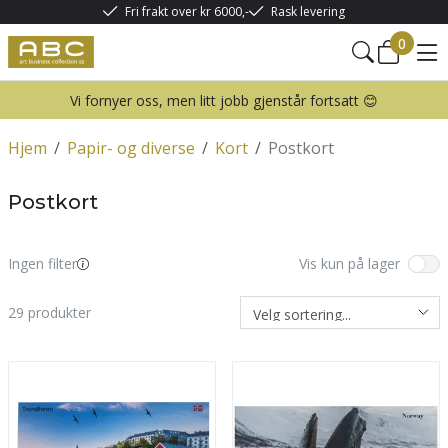
Fri frakt over kr 6000,-
Rask levering
0
Vi fornyer oss, men litt jobb gjenstår fortsatt 😊
Hjem
/
Papir- og diverse
/
Kort
/
Postkort
Postkort
Ingen filter
Vis kun på lager
29
produkter