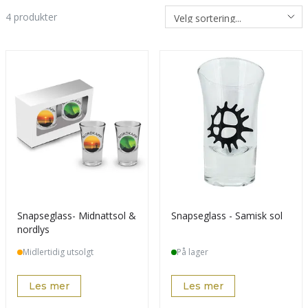
4
produkter
Snapseglass- Midnattsol &
Snapseglass - Samisk sol
nordlys
Midlertidig utsolgt
På lager
Les mer
Les mer