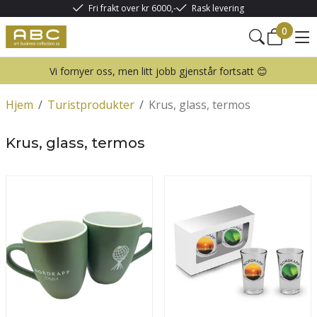
Fri frakt over kr 6000,-
Rask levering
0
Vi fornyer oss, men litt jobb gjenstår fortsatt 😊
Hjem
/
Turistprodukter
/
Krus, glass, termos
Krus, glass, termos