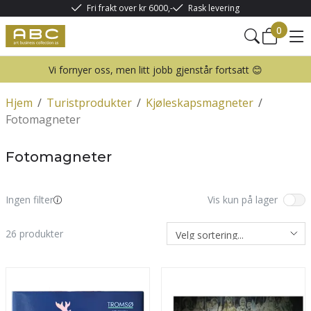
Fri frakt over kr 6000,-
Rask levering
0
Vi fornyer oss, men litt jobb gjenstår fortsatt 😊
Hjem
/
Turistprodukter
/
Kjøleskapsmagneter
/
Fotomagneter
Fotomagneter
Ingen filter
Vis kun på lager
26
produkter