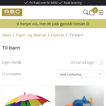
Fri frakt over kr 6000,-
Rask levering
0
Vi fornyer oss, men litt jobb gjenstår fortsatt 😊
Hjem
/
Papir- og diverse
/
Diverse
/
Til barn
Til barn
Ingen filter
Vis kun på lager
10
produkter