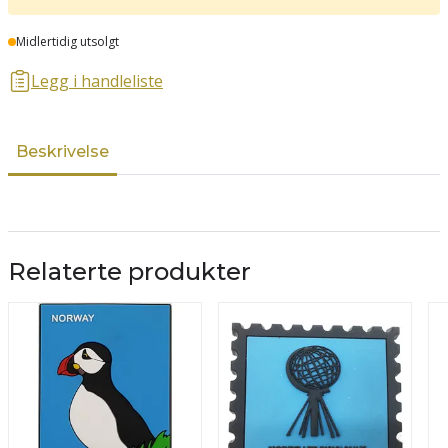
Lager
Midlertidig utsolgt
Legg i handleliste
Beskrivelse
Relaterte produkter