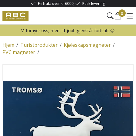
Fri frakt over kr 6000,-
Rask levering
0
Vi fornyer oss, men litt jobb gjenstår fortsatt 😊
Hjem
/
Turistprodukter
/
Kjøleskapsmagneter
/
PVC magneter
/