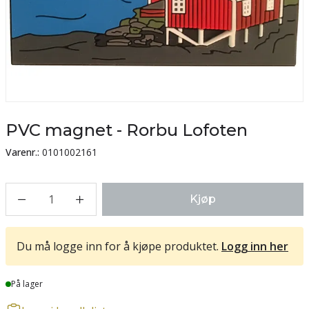
PVC magnet - Rorbu Lofoten
Varenr.:
0101002161
1
Kjøp
Du må logge inn for å kjøpe produktet.
Logg inn her
Lager
På lager