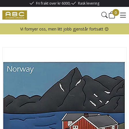
Fri frakt over kr 6000,-
Rask levering
0
Vi fornyer oss, men litt jobb gjenstår fortsatt 😊