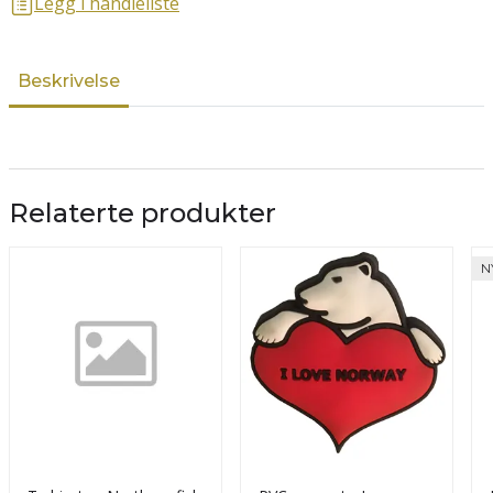
Legg i handleliste
Beskrivelse
Relaterte produkter
N