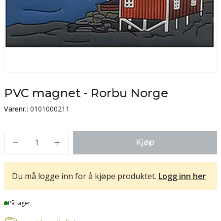
PVC magnet - Rorbu Norge
Varenr.:
0101000211
1
Kjøp
Du må logge inn for å kjøpe produktet.
Logg inn her
Lager
På lager