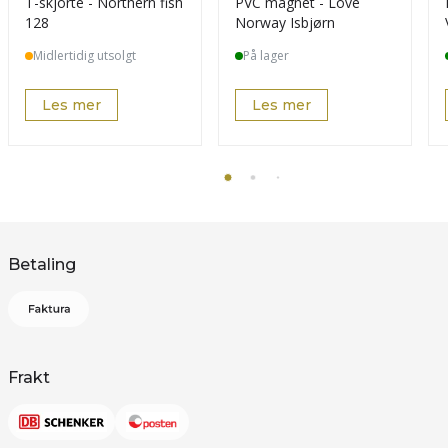
T-skjorte - Northern fish
PVC magnet - Love
128
Norway Isbjørn
Midlertidig utsolgt
På lager
Les mer
Les mer
Betaling
Frakt