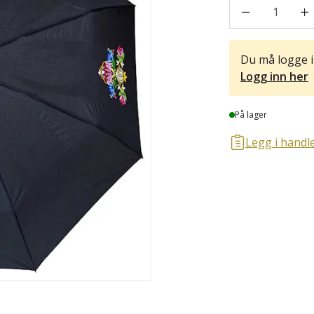
1
Du må logge i
Logg inn her
Lager
På lager
Legg i handle