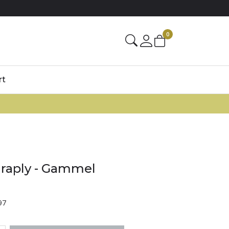
0
rt
raply - Gammel
97