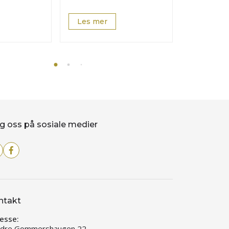
Les mer
Les mer
g oss på sosiale medier
ntakt
esse:
dre Gommershaugen 22