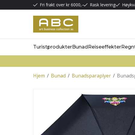
Fri frakt over kr 6000,-
Rask levering
Høykva
Turistprodukter
Bunad
Reiseeffekter
Regn
Hjem
/
Bunad
/
Bunadsparaplyer
/
Bunadsp