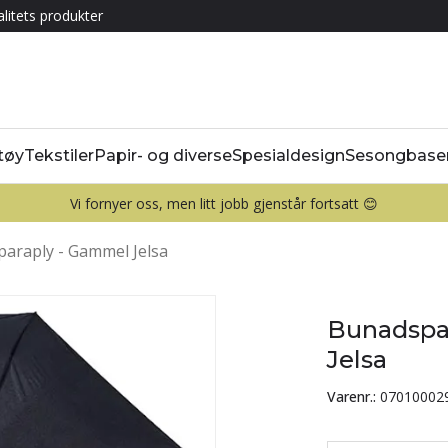
litets produkter
tøy
Tekstiler
Papir- og diverse
Spesialdesign
Sesongbase
Vi fornyer oss, men litt jobb gjenstår fortsatt 😊
araply - Gammel Jelsa
Bunadspa
Jelsa
Varenr.:
07010002