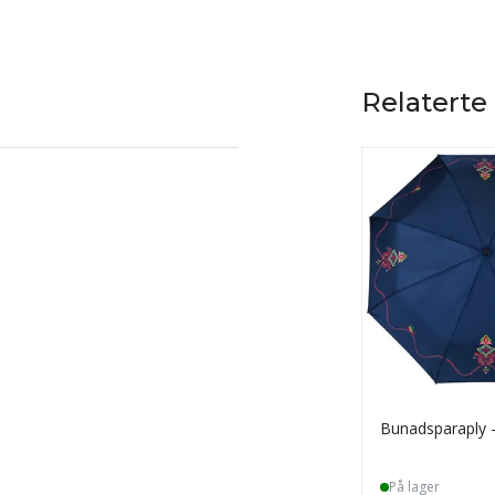
Relaterte
Bunadsparaply 
På lager