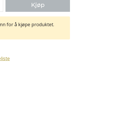
Kjøp
nn for å kjøpe produktet.
liste