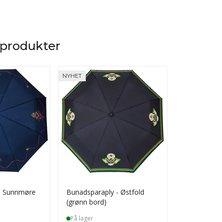
 produkter
NYHET
- Sunnmøre
Bunadsparaply - Østfold
Bunadspara
(grønn bord)
På lager
På lager