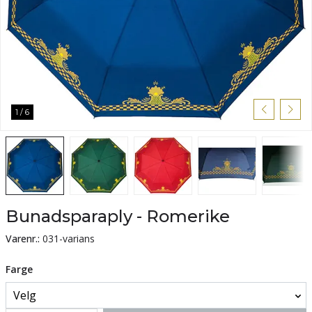
1
/
6
Bunadsparaply - Romerike
Varenr.:
031-varians
Farge
Velg