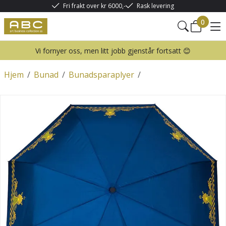
Fri frakt over kr 6000,-
Rask levering
0
Vi fornyer oss, men litt jobb gjenstår fortsatt 😊
Hjem
/
Bunad
/
Bunadsparaplyer
/