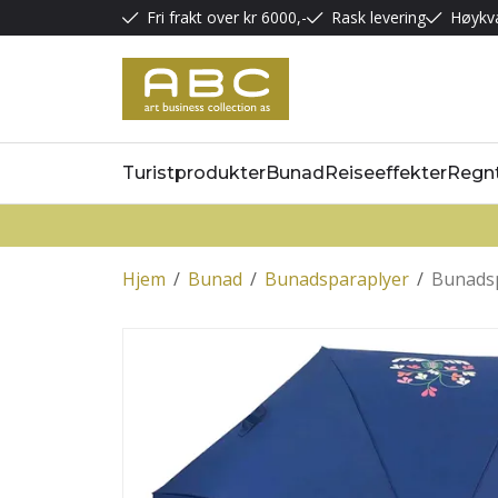
Fri frakt over kr 6000,-
Rask levering
Høykva
Turistprodukter
Bunad
Reiseeffekter
Regn
Hjem
/
Bunad
/
Bunadsparaplyer
/
Bunadsp