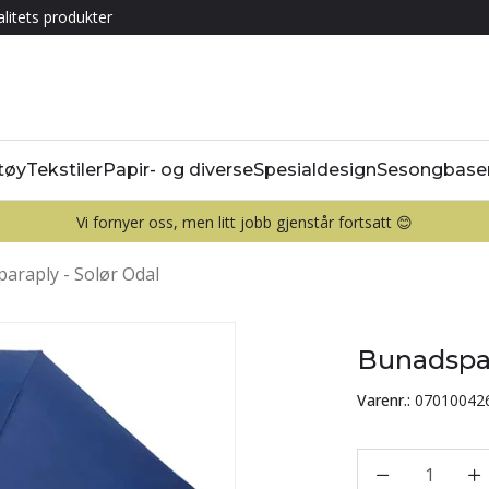
litets produkter
tøy
Tekstiler
Papir- og diverse
Spesialdesign
Sesongbase
Vi fornyer oss, men litt jobb gjenstår fortsatt 😊
araply - Solør Odal
Bunadspar
Varenr.:
07010042
1