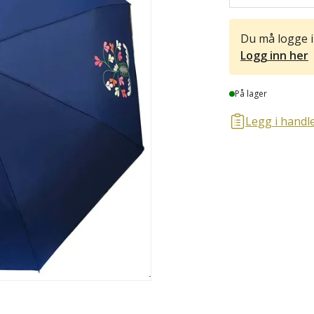
Du må logge i
Logg inn her
Lager
På lager
Legg i handle