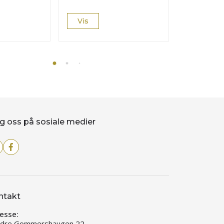
Vis
Les mer
g oss på sosiale medier
ntakt
esse:
dre Gommershaugen 22