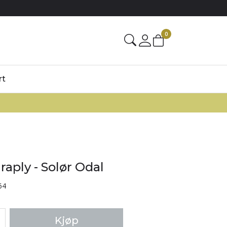
0
rt
aply - Solør Odal
64
Kjøp