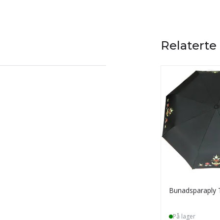
Relaterte
Bunadsparaply T
På lager