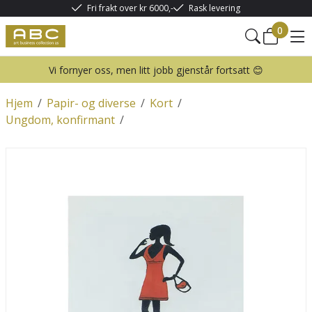
Fri frakt over kr 6000,-
Rask levering
0
Vi fornyer oss, men litt jobb gjenstår fortsatt 😊
Hjem
/
Papir- og diverse
/
Kort
/
Ungdom, konfirmant
/