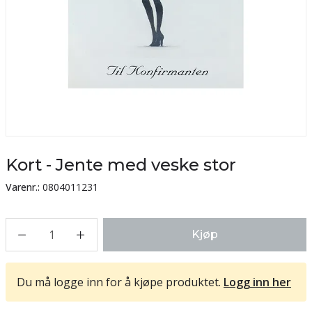
Kort - Jente med veske stor
Varenr.:
0804011231
1
Kjøp
Du må logge inn for å kjøpe produktet.
Logg inn her