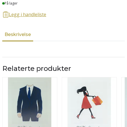
Lager
På lager
Legg i handleliste
Beskrivelse
Relaterte produkter