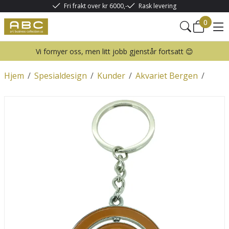
Fri frakt over kr 6000,-
Rask levering
0
Vi fornyer oss, men litt jobb gjenstår fortsatt 😊
Hjem
/
Spesialdesign
/
Kunder
/
Akvariet Bergen
/