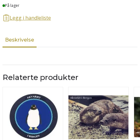
Lager
På lager
Legg i handleliste
Beskrivelse
Relaterte produkter