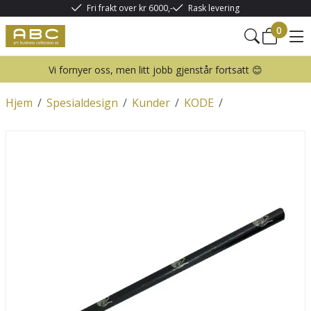
Fri frakt over kr 6000,-
Rask levering
0
Vi fornyer oss, men litt jobb gjenstår fortsatt 😊
Hjem
/
Spesialdesign
/
Kunder
/
KODE
/