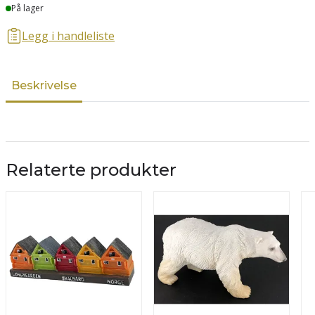
Lager
På lager
Legg i handleliste
Beskrivelse
Relaterte produkter