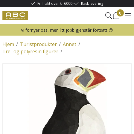
Fri frakt over kr 6000,-
Rask levering
0
Vi fornyer oss, men litt jobb gjenstår fortsatt 😊
Hjem
/
Turistprodukter
/
Annet
/
Tre- og polyresin figurer
/