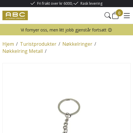
Fri frakt over kr 6000,-
Rask levering
0
Vi fornyer oss, men litt jobb gjenstår fortsatt 😊
Hjem
/
Turistprodukter
/
Nøkkelringer
/
Nøkkelring Metall
/