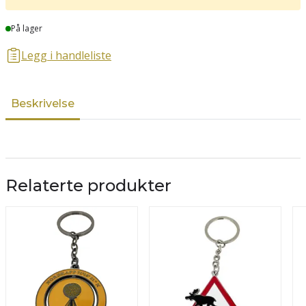
Lager
På lager
Legg i handleliste
Beskrivelse
Relaterte produkter