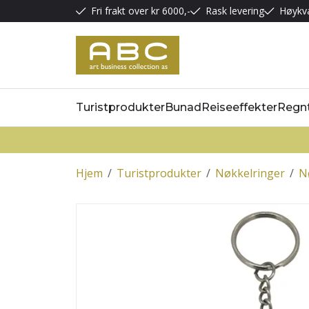
Fri frakt over kr 6000,-
Rask levering
Høykva
Turistprodukter
Bunad
Reiseeffekter
Regn
Hjem
/
Turistprodukter
/
Nøkkelringer
/
N