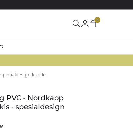
0
rt
 spesialdesign kunde
g PVC - Nordkapp
kis - spesialdesign
56