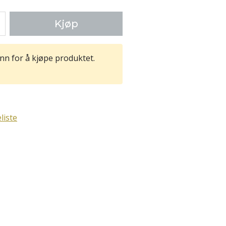
Kjøp
nn for å kjøpe produktet.
liste