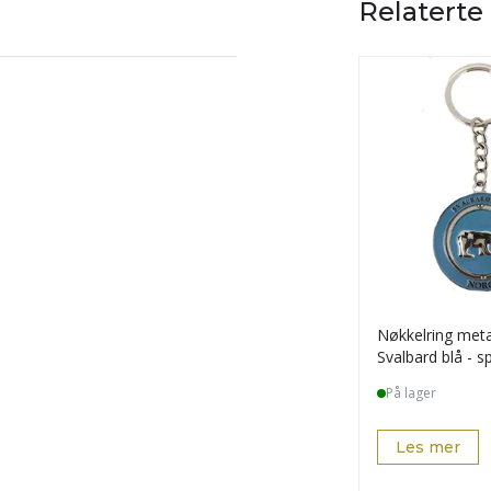
Relaterte
Nøkkelring metal
Svalbard blå - s
kunde
På lager
Les mer