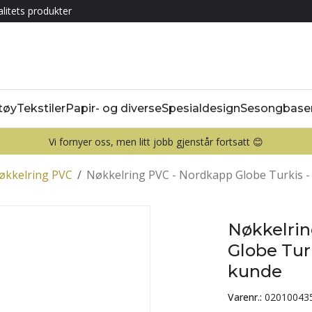
litets produkter
tøy
Tekstiler
Papir- og diverse
Spesialdesign
Sesongbase
Vi fornyer oss, men litt jobb gjenstår fortsatt 😊
økkelring PVC
/
Nøkkelring PVC - Nordkapp Globe Turkis -
Nøkkelrin
Globe Tur
kunde
Varenr.:
02010043