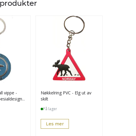
 produkter
l vippe -
Nøkkelring PVC - Elg ut av
Magnet - t
pesialdesign
skilt
globen rød
På lager
Midlertidig 
Les mer
Les mer