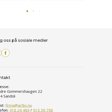
g oss på sosiale medier
ntakt
esse:
dre Gommershaugen 22
4 Sandsli
st:
firma@artbc.no
efon:
416 24 489
/
915 59 796